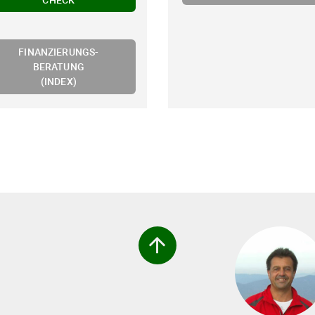
FINANZIERUNGS-
BERATUNG
(INDEX)
arrow_upward