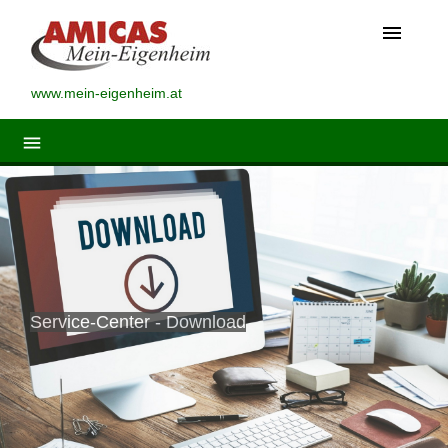
menu
www.mein-eigenheim.at
menu
Service-Center - Download